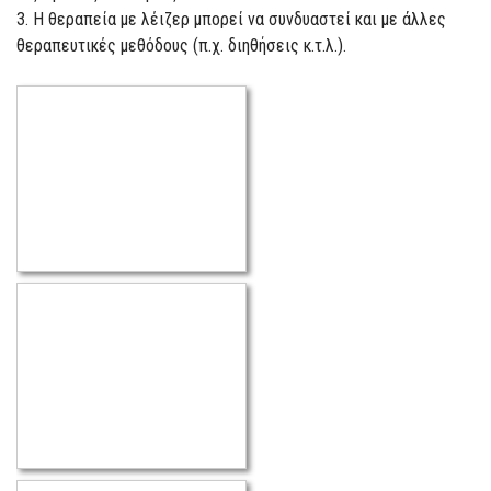
3. Η θεραπεία με λέιζερ μπορεί να συνδυαστεί και με άλλες
θεραπευτικές μεθόδους (π.χ. διηθήσεις κ.τ.λ.).