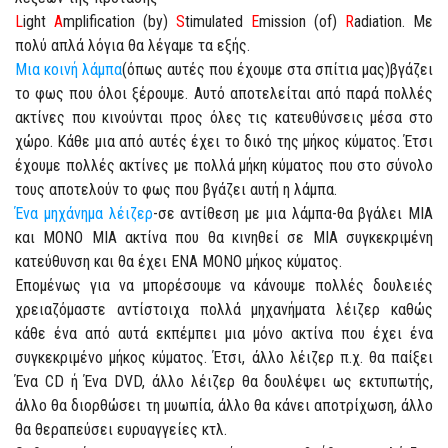
L
ight
A
mplification (by)
S
timulated
E
mission (of)
R
adiation. Με
πολύ απλά λόγια θα λέγαμε τα εξής.
Μια κοινή λάμπα
(όπως αυτές που έχουμε στα σπίτια μας)βγάζει
το φως που όλοι ξέρουμε. Αυτό αποτελείται από παρά πολλές
ακτίνες που κινούνται προς όλες τις κατευθύνσεις μέσα στο
χώρο. Κάθε μια από αυτές έχει το δικό της μήκος κύματος. Έτσι
έχουμε πολλές ακτίνες με πολλά μήκη κύματος που στο σύνολο
τους αποτελούν το φως που βγάζει αυτή η λάμπα.
Ένα μηχάνημα λέιζερ
-σε αντίθεση με μια λάμπα-θα βγάλει ΜΙΑ
και ΜΟΝΟ ΜΙΑ ακτίνα που θα κινηθεί σε ΜΙΑ συγκεκριμένη
κατεύθυνση και θα έχει ΕΝΑ ΜΟΝΟ μήκος κύματος.
Επομένως για να μπορέσουμε να κάνουμε πολλές δουλειές
χρειαζόμαστε αντίστοιχα πολλά μηχανήματα λέιζερ καθώς
κάθε ένα από αυτά εκπέμπει μια μόνο ακτίνα που έχει ένα
συγκεκριμένο μήκος κύματος. Έτσι, άλλο λέιζερ π.χ. θα παίξει
Ένα CD ή Ένα DVD, άλλο λέιζερ θα δουλέψει ως εκτυπωτής,
άλλο θα διορθώσει τη μυωπία, άλλο θα κάνει αποτρίχωση, άλλο
θα θεραπεύσει ευρυαγγείες κτλ.