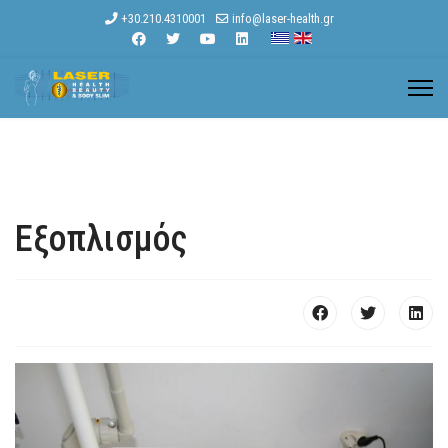
+30.210.4310001
info@laser-health.gr
Εξοπλισμός