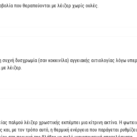
οβολία που θεραπεύονται με λέιζερ χωρίς ουλές.
η συχνή δυσχρωμία (σαν κοκκινίλα) αγγειακής αιτιολογίας λόγω υπερ
 με λέιζερ.
είας παλμού λέιζερ χρωστικής εκπέμπει μια κίτρινη ακτίνα. Η φωτει
 και, με τον τρόπο αυτό, η θερμική ενέργεια που παράγεται ρυθμίζε