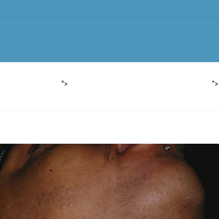
">
">
Θεραπείες
Αφαιρεση Τατουαζ
Εξοπλισμός
Νέα