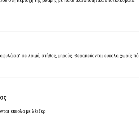
είου στη περιοχή της βλάβης με πολύ ικανοποιητικά αποτελέσματα.
αφυλάκια" σε λαιμό, στήθος, μηρούς. Θεραπεύονται εύκολα χωρίς πόν
θος
νται εύκολα με λέιζερ.