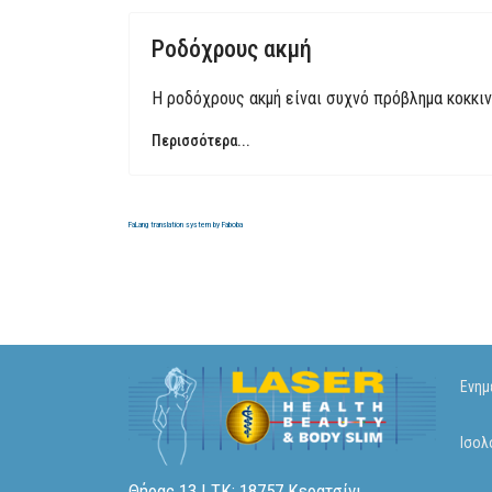
Ροδόχρους ακμή
Η ροδόχρους ακμή είναι συχνό πρόβλημα κοκκι
Περισσότερα...
FaLang translation system by Faboba
Ενημ
Ισολ
Θήρας 13 | ΤΚ: 18757 Κερατσίνι