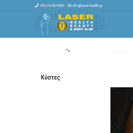
+30.210.4310001
info@laser-health.gr
">
Αρχική
Η Εταιρεία
Εφαρμογές
Κύστες