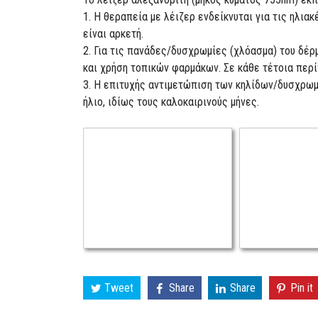
1. Η θεραπεία με λέιζερ ενδείκνυται για τις ηλι
είναι αρκετή.
2. Για τις πανάδες/δυσχρωμίες (χλόασμα) του δέρ
και χρήση τοπικών φαρμάκων. Σε κάθε τέτοια περί
3. Η επιτυχής αντιμετώπιση των κηλίδων/δυσχρωμι
ήλιο, ιδίως τους καλοκαιρινούς μήνες.
Tweet
Share
Share
Pin it