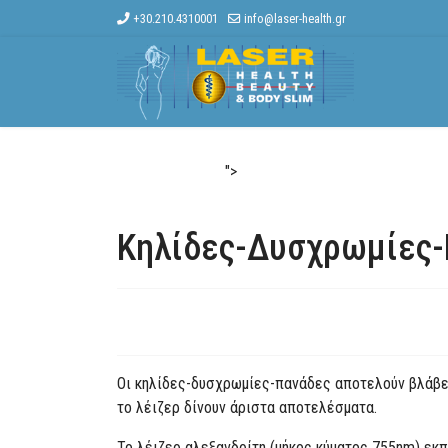
+30.210.4310001
info@laser-health.gr
">
Αρχική
Η Εταιρεία
Εφαρμογές
Κηλίδες-Δυσχρωμίες
Οι κηλίδες-δυσχρωμίες-πανάδες αποτελούν βλάβες
το λέιζερ δίνουν άριστα αποτελέσματα.
Το λέιζερ αλεξανδρίτη (μήκος κύματος 755nm) εκπέ