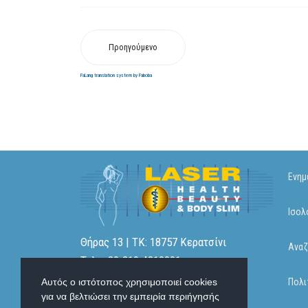
Προηγούμενο
FaLang translation system by Faboba
Ενημ
Ισολ
Θήρας 13 | ΤΚ: 18757 Κερατσίνι
Αναζ
Τηλ: +30.210.4310001
Τηλ: +30.210.4326331
Αυτός ο ιστότοπος χρησιμοποιεί cookies
Πολι
για να βελτιώσει την εμπειρία περιήγησής
Email.
info@laser-health.gr