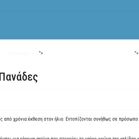
">
">
Θεραπείες
Αφαιρεση Τατουαζ
Εξοπλισμός
Νέα
-Πανάδες
 από χρόνια έκθεση στον ήλιο. Εντοπίζονται συνήθως σε πρόσωπο 
μπει μια κόκκινη ακτίνα που στοχεύει το μαύρο χρώμα της κηλίδας 