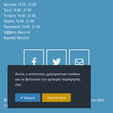
Ισολογισμοί
Δευτέρα: 16:00 - 21:00
Τρίτη: 16:00 - 21:00
Αναζήτηση
Τετάρτη: 16:00 - 21:00
Πέμπτη: 16:00 - 21:00
Παρασκευή: 16:00 - 21:00
Πολιτική Απορρήτου
Σάββατο: Κλειστά
Κυριακή: Κλειστά
Αυτός ο ιστότοπος χρησιμοποιεί cookies
για να βελτιώσει την εμπειρία περιήγησής
σας.
Δέχομαι
Περισσότερα
© 2026 Laser Health Beauty and Body Slim | Designed by
Ornicom Web
Solutions