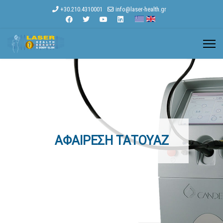
+30.210.4310001
info@laser-health.gr
ΑΦΑΊΡΕΣΗ ΤΑΤΟΥΆΖ