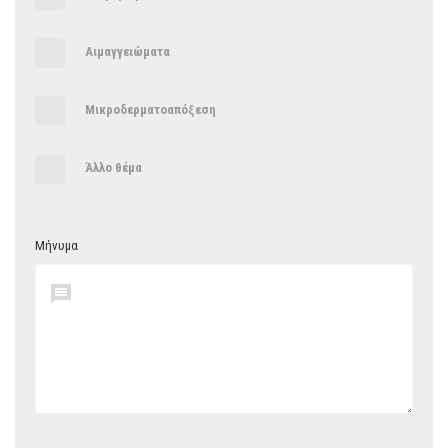
Αιμαγγειώματα
Μικροδερματοαπόξεση
Άλλο θέμα
Μήνυμα