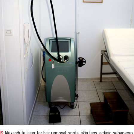
US
Alexandrite laser for hair removal, spots, skin tags, actinic-sebaceou