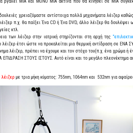
θα βγάλει ΜΙΑ και ΜΟΝΟ ΜΙΑ ακτίνα που θα κινηθεί σε ΜΙΑ συγκε
δουλειές χρειαζόμαστε αντίστοιχα πολλά μηχανήματα λέιζερ καθώς 
 λέιζερ π.χ. θα παίξει Ένα CD ή Ένα DVD, άλλο λέιζερ θα δουλέψει
είες κτλ.
εια των λέιζερ στην ιατρική στηρίζονται στη αρχή της
"επιλεκτι
λο λέιζερ έτσι ώστε να προκαλείται μια θερμική αντίδραση σε ΕΝΑ
νημα λέιζερ, πρέπει να έχουμε και τον στόχο του(π.χ. ένα χρώμα ή έ
 ΕΠΙΔΡΑΣΗ ΣΤΟΥΣ ΙΣΤΟΥΣ. Αυτό είναι και το μεγάλο πλεονέκτημα αυ
 λέιζερ
με τρια μήκη κύματος: 755nm, 1064nm και 532nm για αφαίρε