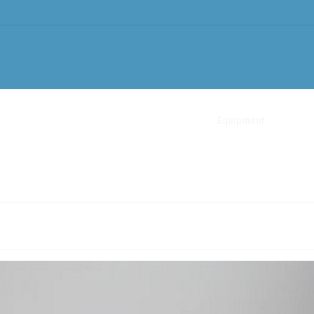
ments
Treatments
Tattoo Removal
Equipment
News