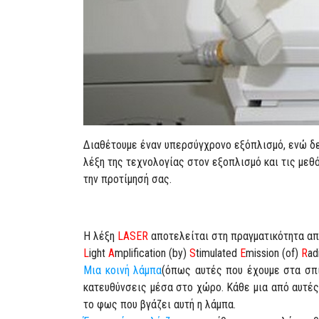
Διαθέτουμε έναν υπερσύγχρονο εξόπλισμό, ενώ δε 
λέξη της τεχνολογίας στον εξοπλισμό και τις μεθ
την προτίμησή σας.
H λέξη
LASER
αποτελείται στη πραγματικότητα απ
L
ight
A
mplification (by)
S
timulated
E
mission (of)
R
ad
Μια κοινή λάμπα
(όπως αυτές που έχουμε στα σπί
κατευθύνσεις μέσα στο χώρο. Κάθε μια από αυτές
το φως που βγάζει αυτή η λάμπα.