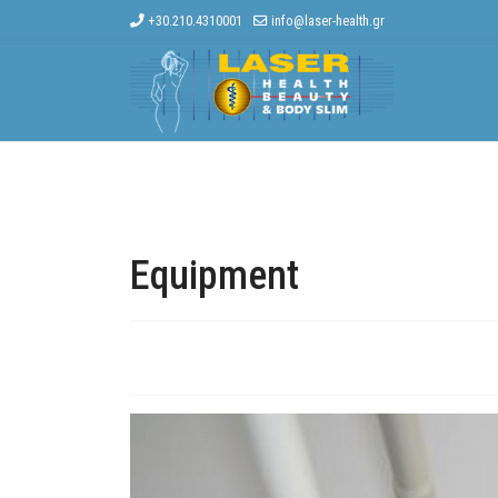
+30.210.4310001
info@laser-health.gr
Home
The Company
Other Treat
Equipment